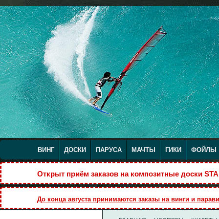
ВИНГ
ДОСКИ
ПАРУСА
МАЧТЫ
ГИКИ
ФОЙЛЫ
Открыт приём заказов на композитные доски S
До конца августа принимаются заказы на винги и парави