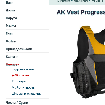
»
»
ГЛАВНАЯ
НЕОПРЕН
ЖИЛЕТЫ
Винг
Доски
AK Vest Progress
Паруса
Мачты
Гики
Фойлы
Принадлежности
Кайтинг
Неопрен
Гидрокостюмы
▶
Жилеты
Трапеции
Майки и шорты
Шлемы и рукавицы
Чехлы / Cумки