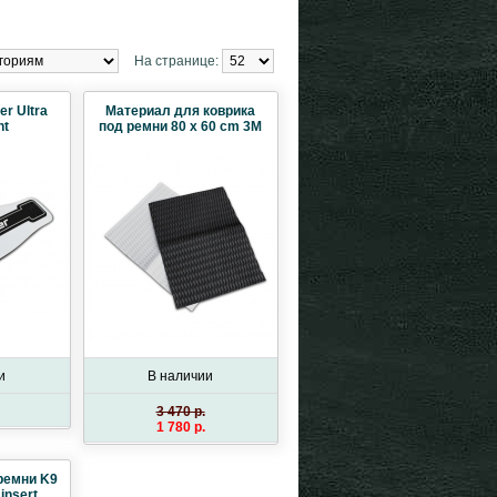
На странице:
er Ultra
Материал для коврика
ht
под ремни 80 х 60 cm 3M
и
В наличии
3 470 p.
1 780 p.
ремни K9
 insert