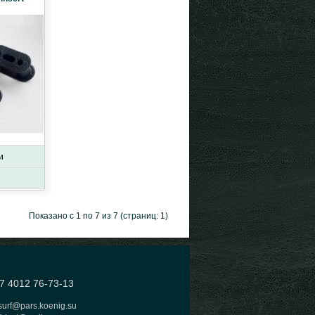
и
Показано с 1 по 7 из 7 (страниц: 1)
 4012 76-73-13
surf@pars.koenig.su