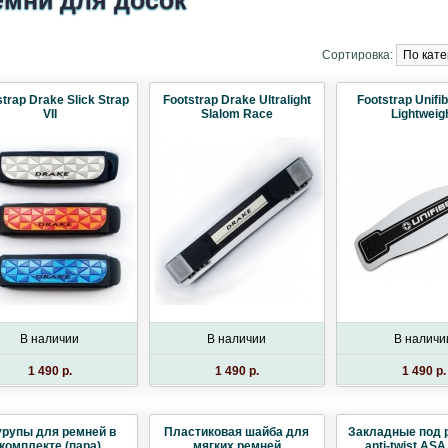
емни для досок
Сортировка:
trap Drake Slick Strap
Footstrap Drake Ultralight
Footstrap Unifib
VII
Slalom Race
Lightweig
В наличии
В наличии
В наличи
1 490 p.
1 490 p.
1 490 p.
рупы для ремней в
Пластиковая шайба для
Закладные под 
комплекте (пара)
мягких ремней
anti-twist ASA