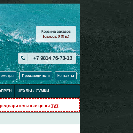
Корзина заказов
Товаров: 0 (0 p.)
+7 9814 76-73-13
мометры
Производители
Контакты
ОПРЕН
ЧЕХЛЫ / CУМКИ
Предварительные цены
тут
.