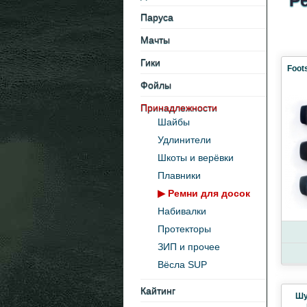
Р
Паруса
Мачты
Гики
Foots
Фойлы
Принадлежности
Шайбы
Удлинители
Шкоты и верёвки
Плавники
▶
Ремни для досок
Набивалки
Протекторы
ЗИП и прочее
Вёсла SUP
Кайтинг
Шу