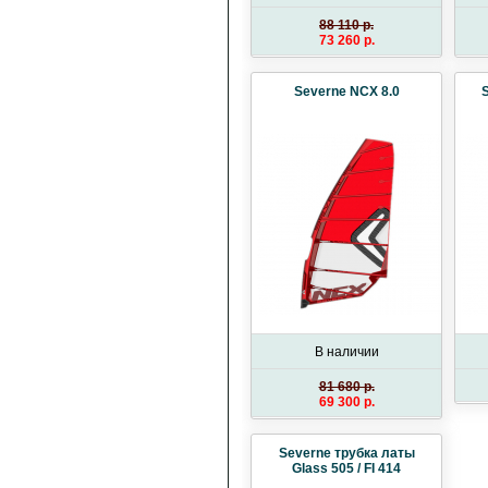
88 110 p.
73 260 p.
Severne NCX 8.0
S
В наличии
81 680 p.
69 300 p.
Severne трубка латы
Glass 505 / FI 414