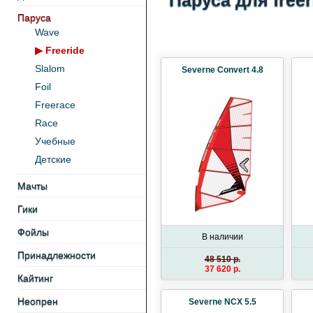
Паруса для freer
Паруса
Wave
▶
Freeride
Slalom
Severne Convert 4.8
Foil
Freerace
Race
Учебные
Детские
Мачты
Гики
Фойлы
В наличии
Принадлежности
48 510 p.
37 620 p.
Кайтинг
Неопрен
Severne NCX 5.5