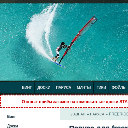
ВИНГ
ДОСКИ
ПАРУСА
МАЧТЫ
ГИКИ
ФОЙЛЫ
Открыт приём заказов на композитные доски S
»
» FREERID
ГЛАВНАЯ
ПАРУСА
Винг
Доски