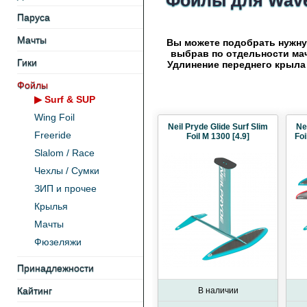
Фойлы для Wave
Паруса
Мачты
Вы можете подобрать нужн
выбрав по отдельности мачт
Гики
Удлинение переднего крыла 
Фойлы
▶
Surf & SUP
Wing Foil
Neil Pryde Glide Surf Slim
Ne
Freeride
Foil M 1300 [4.9]
Foi
Slalom / Race
Чехлы / Cумки
ЗИП и прочее
Крылья
Мачты
Фюзеляжи
Принадлежности
Кайтинг
В наличии