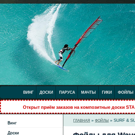
ВИНГ
ДОСКИ
ПАРУСА
МАЧТЫ
ГИКИ
ФОЙЛЫ
Открыт приём заказов на композитные доски S
»
» SURF & S
ГЛАВНАЯ
ФОЙЛЫ
Винг
Доски