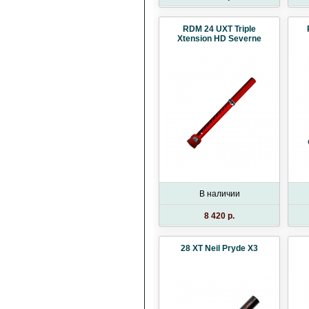
RDM 24 UXT Triple
Xtension HD Severne
В наличии
8 420 p.
28 XT Neil Pryde X3