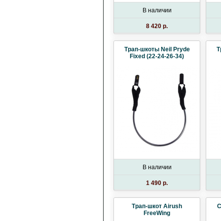
В наличии
8 420 p.
Трап-шкоты Neil Pryde
Т
Fixed (22-24-26-34)
В наличии
1 490 p.
Трап-шкот Airush
С
FreeWing