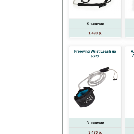
В наличии
1 490 p.
Freewing Wrist Leash на
А
руку
A
В наличии
3 470 p.