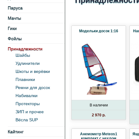
Принадлежности:
Паруса
Мачты
Гики
Модельки досок 1:16
На
Фойлы
Принадлежности
Шайбы
Удлинители
Шкоты и верёвки
Плавники
Ремни для досок
Набивалки
Протекторы
В наличии
ЗИП и прочее
2 970 p.
Вёсла SUP
Кайтинг
Анемометр Meteos1
Ящи
комплект c чехлом