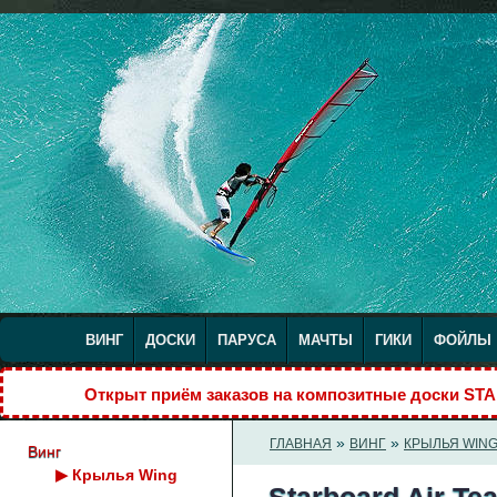
ВИНГ
ДОСКИ
ПАРУСА
МАЧТЫ
ГИКИ
ФОЙЛЫ
Открыт приём заказов на композитные доски S
»
»
ГЛАВНАЯ
ВИНГ
КРЫЛЬЯ WIN
Винг
▶
Крылья Wing