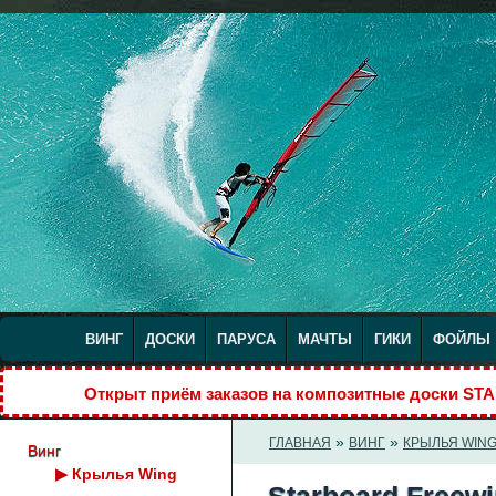
ВИНГ
ДОСКИ
ПАРУСА
МАЧТЫ
ГИКИ
ФОЙЛЫ
Открыт приём заказов на композитные доски S
»
»
ГЛАВНАЯ
ВИНГ
КРЫЛЬЯ WIN
Винг
▶
Крылья Wing