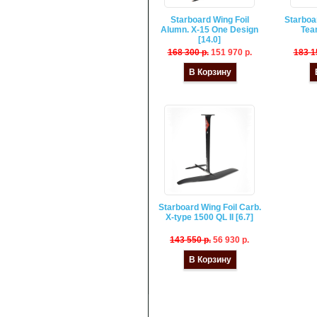
Starboard Wing Foil
Starboa
Alumn. X-15 One Design
Tea
[14.0]
168 300 p.
151 970 p.
183 1
В Корзину
Starboard Wing Foil Carb.
X-type 1500 QL II [6.7]
143 550 p.
56 930 p.
В Корзину