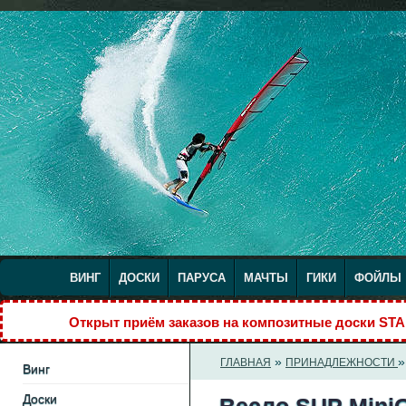
ВИНГ
ДОСКИ
ПАРУСА
МАЧТЫ
ГИКИ
ФОЙЛЫ
Открыт приём заказов на композитные доски S
»
ГЛАВНАЯ
ПРИНАДЛЕЖНОСТИ
Винг
Доски